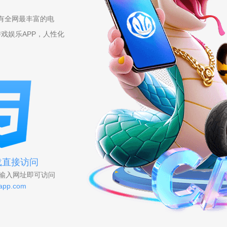
，有全网最丰富的电
戏娱乐APP，人性化
载直接访问
输入网址即可访问
app.com