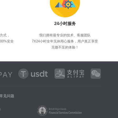
24小时服务
款方式，
我们拥有最专业的技术、客服团队
00%安全
7X24小时全年无休用心服务，用户真正享受
无微不至的体验！
常见问题