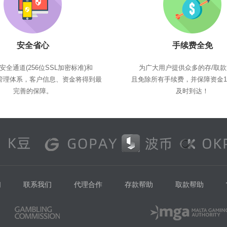
安全省心
手续费全免
安全通道(256位SSL加密标准)和
为广大用户提供众多的存/取
管理体系，客户信息、资金将得到最
且免除所有手续费，并保障资金1
完善的保障。
及时到达！
们
联系我们
代理合作
存款帮助
取款帮助