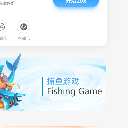
刺激感受！
G视讯
MG视讯