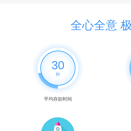
全心全意 
30
秒
平均存款时间